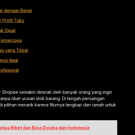
ee dengan Benar
 Profil Toko
k Dijual
 Terpercaya
si yang Tepat
mosi Awal
ofesional
r Shopee semakin diminati oleh banyak orang yang ingin
tanpa ribet urusan stok barang. Di tengah persaingan
i pilihan menarik karena fiturnya lengkap dan ramah untuk
anpa Ribet dan Bisa Dicoba dari Indonesia