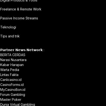
Digital Products & Tools
Freelance & Remote Work
Passive Income Streams
Teknologi
Tips and trik
𝗣𝗮𝗿𝘁𝗻𝗲𝗿 𝗡𝗲𝘄𝘀 𝗡𝗲𝘁𝘄𝗼𝗿𝗸 :
BERITA CERDAS
Narasi Nusantara
Kabar Harapan
Warta Pedia
Lintas Fakta
Canlicasino.id
CasinoForms.id
MyCasinoBon.id
Forum Gambling
Master Poker
Dunia Virtual Gambling