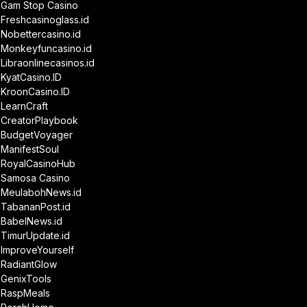
Gam Stop Casino
Freshcasinoglass.id
Nobettercasino.id
Monkeyfuncasino.id
Libraonlinecasinos.id
KyatCasino.ID
KroonCasino.ID
LearnCraft
CreatorPlaybook
BudgetVoyager
ManifestSoul
RoyalCasinoHub
Samosa Casino
MeulabohNews.id
TabananPost.id
BabelNews.id
TimurUpdate.id
ImproveYourself
RadiantGlow
GenixTools
RaspMeals