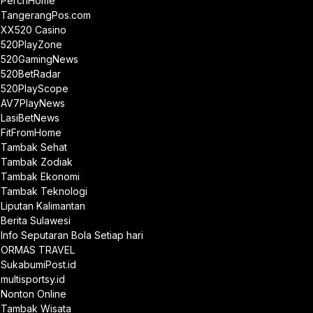
PerchHome
TangerangPos.com
XX520 Casino
520PlayZone
520GamingNews
520BetRadar
520PlayScope
AV7PlayNews
LasiBetNews
FitFromHome
Tambak Sehat
Tambak Zodiak
Tambak Ekonomi
Tambak Teknologi
Liputan Kalimantan
Berita Sulawesi
Info Seputaran Bola Setiap hari
ORMAS TRAVEL
SukabumiPost.id
multisportsy.id
Nonton Online
Tambak Wisata