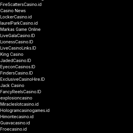
FireScattersCasino.id
Casino News
LockerCasino.id
laurelParkCasino.id
Markas Game Online
LiveGalaCasino.ID
LionessCasino.ID
LiveCasinoLinks.ID
King Casino
JadedCasino.ID
EyeconCasinos.ID
FindersCasino.ID
ExclusiveCasinoHire.ID
Jack Casino
FancyReelsCasino.ID
explosioncasino
Miracleslotcasino.id
Hologramcasinogames.id
Himontecasino.id
Guavacasino.id
Froecasino.id