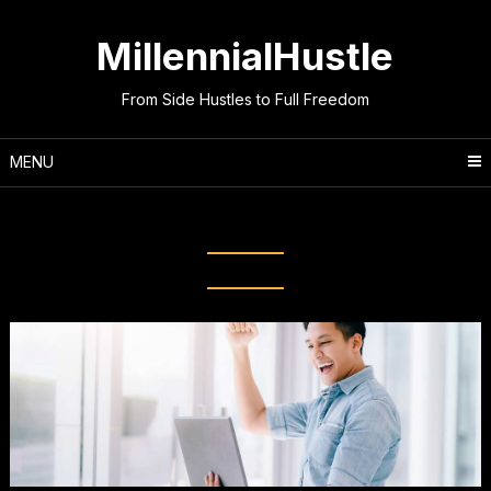
Skip
to
MillennialHustle
content
From Side Hustles to Full Freedom
MENU
Month:
February 2026