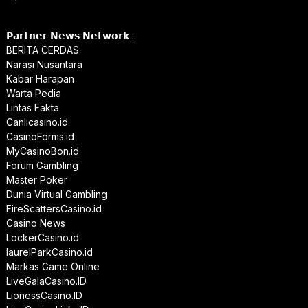
𝗣𝗮𝗿𝘁𝗻𝗲𝗿 𝗡𝗲𝘄𝘀 𝗡𝗲𝘁𝘄𝗼𝗿𝗸 :
BERITA CERDAS
Narasi Nusantara
Kabar Harapan
Warta Pedia
Lintas Fakta
Canlicasino.id
CasinoForms.id
MyCasinoBon.id
Forum Gambling
Master Poker
Dunia Virtual Gambling
FireScattersCasino.id
Casino News
LockerCasino.id
laurelParkCasino.id
Markas Game Online
LiveGalaCasino.ID
LionessCasino.ID