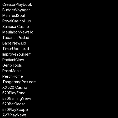
CreatorPlaybook
BudgetVoyager
ManifestSoul
RoyalCasinoHub
Samosa Casino
MeulabohNews.id
TabananPost.id
BabelNews.id
TimurUpdate.id
ImproveYourself
RadiantGlow
GenixTools
RaspMeals
PerchHome
TangerangPos.com
XX520 Casino
520PlayZone
520GamingNews
520BetRadar
520PlayScope
AV7PlayNews