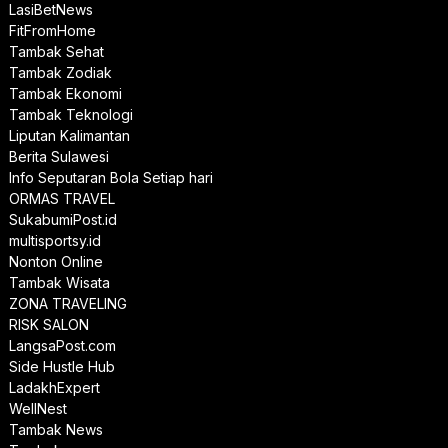
LasiBetNews
FitFromHome
Tambak Sehat
Tambak Zodiak
Tambak Ekonomi
Tambak Teknologi
Liputan Kalimantan
Berita Sulawesi
Info Seputaran Bola Setiap hari
ORMAS TRAVEL
SukabumiPost.id
multisportsy.id
Nonton Online
Tambak Wisata
ZONA TRAVELING
RISK SALON
LangsaPost.com
Side Hustle Hub
LadakhExpert
WellNest
Tambak News