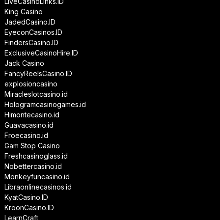
LiveCasinoLinks.ID
King Casino
JadedCasino.ID
EyeconCasinos.ID
FindersCasino.ID
ExclusiveCasinoHire.ID
Jack Casino
FancyReelsCasino.ID
explosioncasino
Miracleslotcasino.id
Hologramcasinogames.id
Himontecasino.id
Guavacasino.id
Froecasino.id
Gam Stop Casino
Freshcasinoglass.id
Nobettercasino.id
Monkeyfuncasino.id
Libraonlinecasinos.id
KyatCasino.ID
KroonCasino.ID
LearnCraft