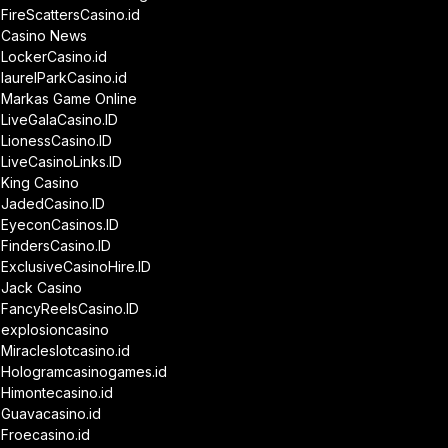
FireScattersCasino.id
Casino News
LockerCasino.id
laurelParkCasino.id
Markas Game Online
LiveGalaCasino.ID
LionessCasino.ID
LiveCasinoLinks.ID
King Casino
JadedCasino.ID
EyeconCasinos.ID
FindersCasino.ID
ExclusiveCasinoHire.ID
Jack Casino
FancyReelsCasino.ID
explosioncasino
Miracleslotcasino.id
Hologramcasinogames.id
Himontecasino.id
Guavacasino.id
Froecasino.id