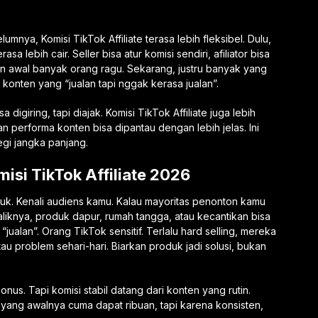
nya, Komisi TikTok Affiliate terasa lebih fleksibel. Dulu,
 lebih cair. Seller bisa atur komisi sendiri, afiliator bisa
un awal banyak orang ragu. Sekarang, justru banyak yang
 konten yang “jualan tapi nggak kerasa jualan”.
 digiring, tapi diajak. Komisi TikTok Affiliate juga lebih
an performa konten bisa dipantau dengan lebih jelas. Ini
tegi jangka panjang.
isi TikTok Affiliate 2026
oduk. Kenali audiens kamu. Kalau mayoritas penonton kamu
aliknya, produk dapur, rumah tangga, atau kecantikan bisa
“jualan”. Orang TikTok sensitif. Terlalu hard selling, mereka
au problem sehari-hari. Biarkan produk jadi solusi, bukan
bonus. Tapi komisi stabil datang dari konten yang rutin.
da yang awalnya cuma dapat ribuan, tapi karena konsisten,