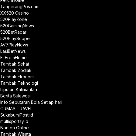
PerchHome
TangerangPos.com
XX520 Casino
520PlayZone
520GamingNews
520BetRadar
520PlayScope
AV7PlayNews
LasiBetNews
FitFromHome
Tambak Sehat
Tambak Zodiak
Tambak Ekonomi
Tambak Teknologi
Liputan Kalimantan
Berita Sulawesi
Info Seputaran Bola Setiap hari
ORMAS TRAVEL
SukabumiPost.id
multisportsy.id
Nonton Online
Tambak Wisata