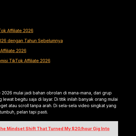
k Affiliate 2026
 2026 dengan Tahun Sebelumnya
ffiliate 2026
si TikTok Affiliate 2026
te 2026 mulai jadi bahan obrolan di mana-mana, dari grup
at begitu saja di layar. Di titik inilah banyak orang mulai
et atau scroll tanpa arah. Di sela-sela video singkat yang
umbuh, pelan tapi pasti.
he Mindset Shift That Turned My $20/hour Gig Into