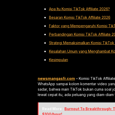
Apa Itu Komisi TikTok Affiliate 2026?
Besaran Komisi TikTok Affiliate 2026
Faktor yang Mempengaruhi Komisi TikTo
Perbandingan Komisi TikTok Affiliate
Strategi Memaksimalkan Komisi TikTok A
Kesalahan Umum yang Menghambat Komi
Kesimpulan
newsmangasfr.com
– Komisi TikTok Affilia
WhatsApp sampai kolom komentar video yang lew
sadar, bahwa main TikTok bukan cuma soal jog
lewat cepat itu, ada peluang yang diam-diam t
Read More :
Burnout To Breakthrough: T
$100/hour!