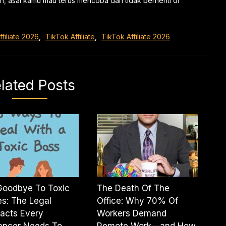
, asal kamu mau terus mencoba dan tidak berhenti di
filiate 2026
,
TikTok Affiliate
,
TikTok Affiliate 2026
lated Posts
Goodbye To Toxic
The Death Of The
s: The Legal
Office: Why 70% Of
acts Every
Workers Demand
ancer Needs To
Remote Work—and How