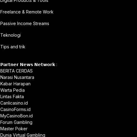
Digital Products & Tools
Freelance & Remote Work
Passive Income Streams
Teknologi
Tips and trik
𝗣𝗮𝗿𝘁𝗻𝗲𝗿 𝗡𝗲𝘄𝘀 𝗡𝗲𝘁𝘄𝗼𝗿𝗸 :
BERITA CERDAS
Narasi Nusantara
Kabar Harapan
Warta Pedia
Lintas Fakta
Canlicasino.id
CasinoForms.id
MyCasinoBon.id
Forum Gambling
Master Poker
Dunia Virtual Gambling