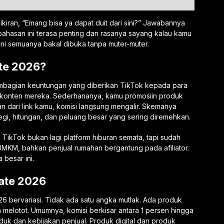
kiran, “Emang bisa ya dapat duit dari sini?” Jawabannya
bahasan ini terasa penting dan rasanya sayang kalau kamu
ni semuanya bakal dibuka tanpa muter-muter.
ate 2026?
pembagian keuntungan yang diberikan TikTok kepada para
lui konten mereka. Sederhananya, kamu promosiin produk
ian dari link kamu, komisi langsung mengalir. Skemanya
rategi, hitungan, dan peluang besar yang sering diremehkan.
 TikTok bukan lagi platform hiburan semata, tapi sudah
 UMKM, bahkan penjual rumahan bergantung pada afiliator.
 besar ini.
iate 2026
026 bervariasi. Tidak ada satu angka mutlak. Ada produk
a melotot. Umumnya, komisi berkisar antara 1 persen hingga
oduk dan kebijakan penjual. Produk digital dan produk