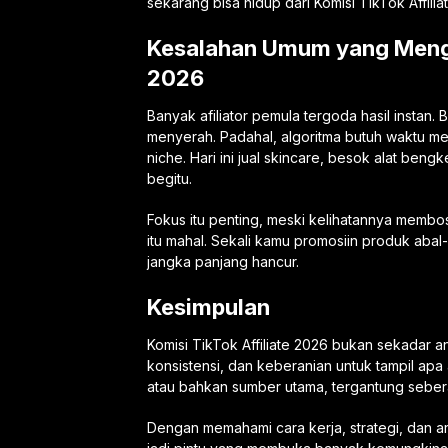
sekarang bisa hidup dari Komisi TikTok Affiliat
Kesalahan Umum yang Mengh
2026
Banyak afiliator pemula tergoda hasil instan.
menyerah. Padahal, algoritma butuh waktu men
niche. Hari ini jual skincare, besok alat ben
begitu.
Fokus itu penting, meski kelihatannya memb
itu mahal. Sekali kamu promosiin produk abal
jangka panjang hancur.
Kesimpulan
Komisi TikTok Affiliate 2026 bukan sekadar ang
konsistensi, dan keberanian untuk tampil ap
atau bahkan sumber utama, tergantung seber
Dengan memahami cara kerja, strategi, dan a