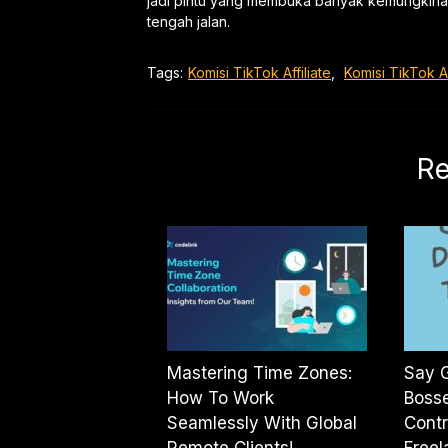
jadi pintu yang membuka banyak kemungkinan
tengah jalan.
Tags:
Komisi TikTok Affiliate
,
Komisi TikTok Af
Re
Mastering Time Zones:
Say 
How To Work
Bosse
Seamlessly With Global
Contr
Remote Clients!
Freel