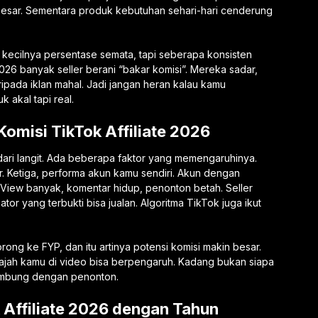
 besar. Sementara produk kebutuhan sehari-hari cenderung
ar kecilnya persentase semata, tapi seberapa konsisten
2026 banyak seller berani “bakar komisi”. Mereka sadar,
aripada iklan mahal. Jadi jangan heran kalau kamu
akal tapi real.
omisi TikTok Affiliate 2026
ja dari langit. Ada beberapa faktor yang memengaruhinya.
er. Ketiga, performa akun kamu sendiri. Akun dengan
 View banyak, komentar hidup, penonton betah. Seller
ator yang terbukti bisa jualan. Algoritma TikTok juga ikut
rong ke FYP, dan itu artinya potensi komisi makin besar.
wajah kamu di video bisa berpengaruh. Kadang bukan siapa
nyambung dengan penonton.
 Affiliate 2026 dengan Tahun