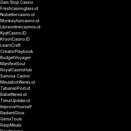
Gam Stop Casino
Freshcasinoglass.id
Nobettercasino.id
Monkeyfuncasino.id
Libraonlinecasinos.id
KyatCasino.ID
KroonCasino.ID
LearnCraft
CreatorPlaybook
BudgetVoyager
ManifestSoul
RoyalCasinoHub
Samosa Casino
MeulabohNews.id
TabananPost.id
BabelNews.id
TimurUpdate.id
ImproveYourself
RadiantGlow
GenixTools
RaspMeals