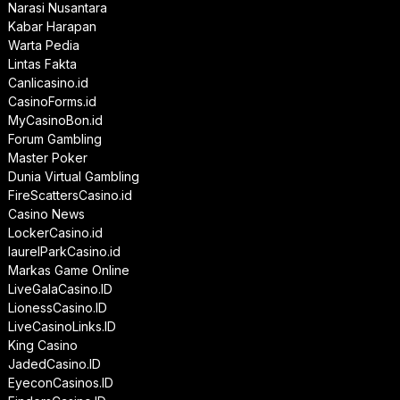
Narasi Nusantara
Kabar Harapan
Warta Pedia
Lintas Fakta
Canlicasino.id
CasinoForms.id
MyCasinoBon.id
Forum Gambling
Master Poker
Dunia Virtual Gambling
FireScattersCasino.id
Casino News
LockerCasino.id
laurelParkCasino.id
Markas Game Online
LiveGalaCasino.ID
LionessCasino.ID
LiveCasinoLinks.ID
King Casino
JadedCasino.ID
EyeconCasinos.ID