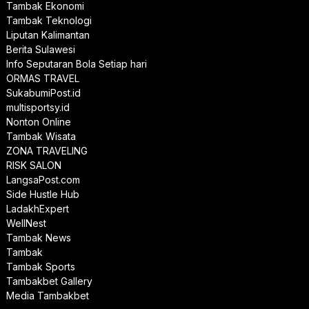
Tambak Ekonomi
Tambak Teknologi
Liputan Kalimantan
Berita Sulawesi
Info Seputaran Bola Setiap hari
ORMAS TRAVEL
SukabumiPost.id
multisportsy.id
Nonton Online
Tambak Wisata
ZONA TRAVELING
RISK SALON
LangsaPost.com
Side Hustle Hub
LadakhExpert
WellNest
Tambak News
Tambak
Tambak Sports
Tambakbet Gallery
Media Tambakbet