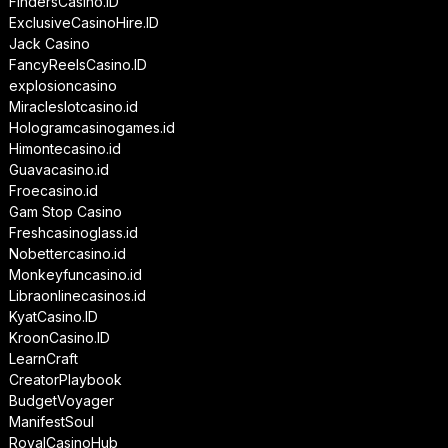
FindersCasino.ID
ExclusiveCasinoHire.ID
Jack Casino
FancyReelsCasino.ID
explosioncasino
Miracleslotcasino.id
Hologramcasinogames.id
Himontecasino.id
Guavacasino.id
Froecasino.id
Gam Stop Casino
Freshcasinoglass.id
Nobettercasino.id
Monkeyfuncasino.id
Libraonlinecasinos.id
KyatCasino.ID
KroonCasino.ID
LearnCraft
CreatorPlaybook
BudgetVoyager
ManifestSoul
RoyalCasinoHub