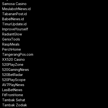
Samosa Casino
MeulabohNews.id
TabananPost.id
BabelNews.id
TimurUpdate.id
ImproveYourself
RadiantGlow
GenixTools
RaspMeals
PerchHome
TangerangPos.com
XX520 Casino
520PlayZone
520GamingNews
520BetRadar
520PlayScope
AV7PlayNews
LasiBetNews
FitFromHome
Tambak Sehat
Tambak Zodiak