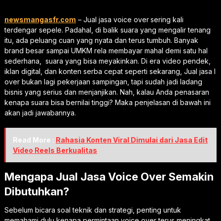
newsmangasfr.com
– Jual jasa voice over
sering kali
terdengar sepele. Padahal, di balik suara yang mengalir tenang
itu, ada peluang cuan yang nyata dan terus tumbuh. Banyak
brand besar sampai UMKM rela membayar mahal demi satu hal
sederhana, suara yang bisa meyakinkan. Di era video pendek,
iklan digital, dan konten serba cepat seperti sekarang, Jual jasa l
over bukan lagi pekerjaan sampingan, tapi sudah jadi ladang
bisnis yang serius dan menjanjikan. Nah, kalau Anda penasaran
kenapa suara bisa bernilai tinggi? Maka penjelasan di bawah ini
akan jadi jawabannya.
Read More :
Rahasia Konten Viral Dimulai dari Jasa Edit
Video Reels Berkualitas
Mengapa Jual Jasa Voice Over Semakin
Dibutuhkan?
Sebelum bicara soal teknik dan strategi, penting untuk
memahami dulu kenapa permintaan voice over terus meningkat.