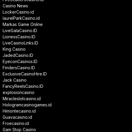
Casino News
LockerCasino.id
laurelParkCasino.id
Markas Game Online
LiveGalaCasino.ID
LionessCasino.ID
LiveCasinoLinks.ID
King Casino
JadedCasino.ID
EyeconCasinos.ID
FindersCasino.ID
ExclusiveCasinoHire.ID
Jack Casino
FancyReelsCasino.ID
explosioncasino
Miracleslotcasino.id
Hologramcasinogames.id
Himontecasino.id
Guavacasino.id
Froecasino.id
Gam Stop Casino