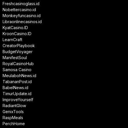
Freshcasinoglass.id
Nobettercasino.id
Monkeyfuncasino.id
Libraonlinecasinos.id
KyatCasino.ID
KroonCasino.ID
LearnCraft
CreatorPlaybook
BudgetVoyager
ManifestSoul
RoyalCasinoHub
Samosa Casino
MeulabohNews.id
TabananPost.id
BabelNews.id
TimurUpdate.id
ImproveYourself
RadiantGlow
GenixTools
RaspMeals
PerchHome