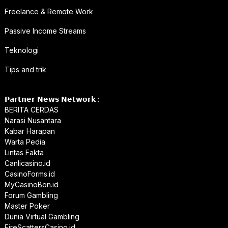
Freelance & Remote Work
Passive Income Streams
Teknologi
Tips and trik
𝗣𝗮𝗿𝘁𝗻𝗲𝗿 𝗡𝗲𝘄𝘀 𝗡𝗲𝘁𝘄𝗼𝗿𝗸 :
BERITA CERDAS
Narasi Nusantara
Kabar Harapan
Warta Pedia
Lintas Fakta
Canlicasino.id
CasinoForms.id
MyCasinoBon.id
Forum Gambling
Master Poker
Dunia Virtual Gambling
FireScattersCasino.id