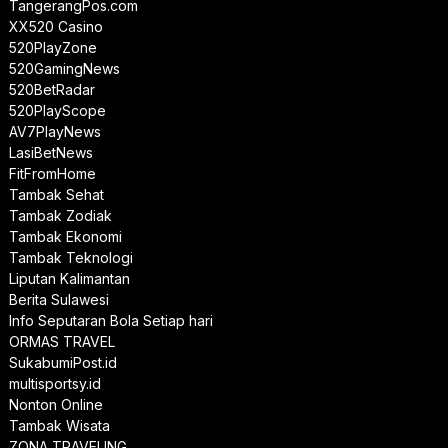
TangerangPos.com
XX520 Casino
520PlayZone
520GamingNews
520BetRadar
520PlayScope
AV7PlayNews
LasiBetNews
FitFromHome
Tambak Sehat
Tambak Zodiak
Tambak Ekonomi
Tambak Teknologi
Liputan Kalimantan
Berita Sulawesi
Info Seputaran Bola Setiap hari
ORMAS TRAVEL
SukabumiPost.id
multisportsy.id
Nonton Online
Tambak Wisata
ZONA TRAVELING