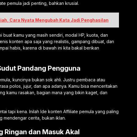
ate pemula jadi penting, bahkan krusial.
piah, Cara Nyata Mengubah Kata Jadi Penghasilan
i buat kamu yang masih sendiri, modal HP, kuota, dan
is konten apa saja yang realistis, gampang dibuat, dan
pai habis, karena di bawah ini kita bakal berikan
i Sudut Pandang Pengguna
 pemula, kuncinya bukan sok ahli. Justru pembaca atau
asa polos, jujur, dan apa adanya. Kamu bisa menceritakan
ang kamu rasakan, bagian mana yang bikin kaget, dan
tai tapi kena. Inilah Ide konten Affiliate pemula yang paling
g mendengar cerita, bukan iklan.
g Ringan dan Masuk Akal