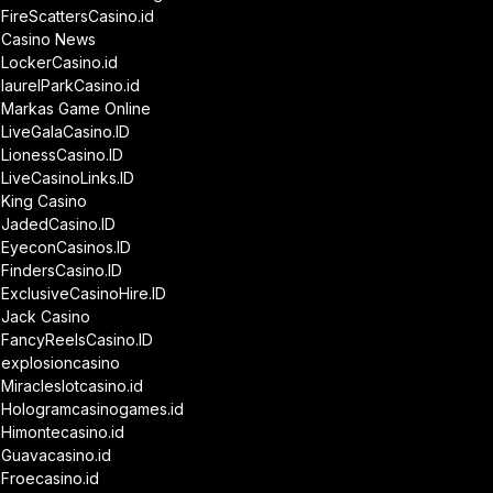
FireScattersCasino.id
Casino News
LockerCasino.id
laurelParkCasino.id
Markas Game Online
LiveGalaCasino.ID
LionessCasino.ID
LiveCasinoLinks.ID
King Casino
JadedCasino.ID
EyeconCasinos.ID
FindersCasino.ID
ExclusiveCasinoHire.ID
Jack Casino
FancyReelsCasino.ID
explosioncasino
Miracleslotcasino.id
Hologramcasinogames.id
Himontecasino.id
Guavacasino.id
Froecasino.id