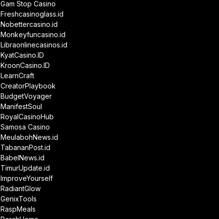
Gam Stop Casino
Freshcasinoglass.id
Nobettercasino.id
Monkeyfuncasino.id
Libraonlinecasinos.id
KyatCasino.ID
KroonCasino.ID
LearnCraft
CreatorPlaybook
BudgetVoyager
ManifestSoul
RoyalCasinoHub
Samosa Casino
MeulabohNews.id
TabananPost.id
BabelNews.id
TimurUpdate.id
ImproveYourself
RadiantGlow
GenixTools
RaspMeals