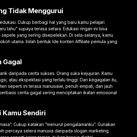
ang Tidak Menggurui
n edukasi. Cukup berbagi hal yang baru kamu pelajari
u tahu” supaya terasa setara. Edukasi ringan ini bisa
l sepele yang sering disepelekan. Di sela-selanya, kamu
oh utama. Inilah bentuk Ide konten Affiliate pemula yang
n Gagal
narik daripada cerita sukses. Orang suka kejujuran. Kamu
gsi, atau ekspektasi yang terlalu tinggi. Dari kegagalan itu,
ten seperti ini terasa manusiawi, penuh empati, dan jauh
a berbasis cerita gagal sering menciptakan ikatan emosional
i Kamu Sendiri
 masa”. Cukup katakan “menurut pengalamanku”. Gunakan
bih percaya selera manusia daripada slogan marketing.