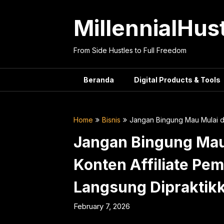
Skip
to
MillennialHus
content
From Side Hustles to Full Freedom
Beranda
Digital Products & Tools
Home
Bisnis
Jangan Bingung Mau Mulai da
Jangan Bingung Mau 
Konten Affiliate Pe
Langsung Dipraktik
February 7, 2026