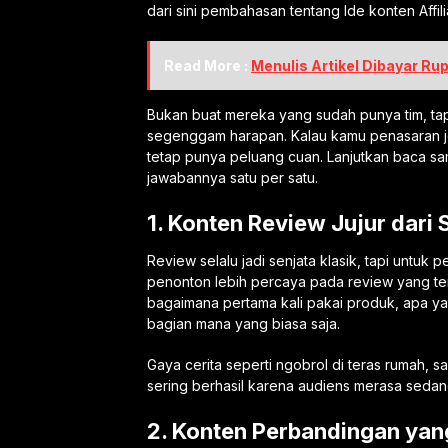
dari sini pembahasan tentang Ide konten Affili
Read More :
Menulis Artikel Dibayar Ru
Bukan buat mereka yang sudah punya tim, tap
segenggam harapan. Kalau kamu penasaran jen
tetap punya peluang cuan. Lanjutkan baca sam
jawabannya satu per satu.
1. Konten Review Jujur dar
Review selalu jadi senjata klasik, tapi untuk
penonton lebih percaya pada review yang ter
bagaimana pertama kali pakai produk, apa y
bagian mana yang biasa saja.
Gaya cerita seperti ngobrol di teras rumah, san
sering berhasil karena audiens merasa sedan
2. Konten Perbandingan yan