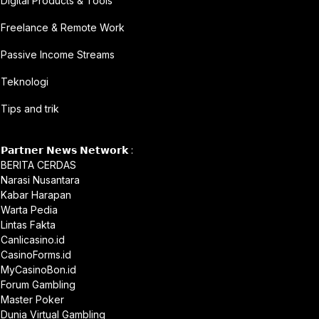
Digital Products & Tools
Freelance & Remote Work
Passive Income Streams
Teknologi
Tips and trik
𝗣𝗮𝗿𝘁𝗻𝗲𝗿 𝗡𝗲𝘄𝘀 𝗡𝗲𝘁𝘄𝗼𝗿𝗸 :
BERITA CERDAS
Narasi Nusantara
Kabar Harapan
Warta Pedia
Lintas Fakta
Canlicasino.id
CasinoForms.id
MyCasinoBon.id
Forum Gambling
Master Poker
Dunia Virtual Gambling