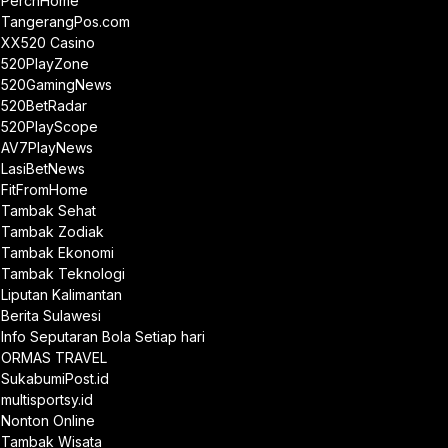
PerchHome
TangerangPos.com
XX520 Casino
520PlayZone
520GamingNews
520BetRadar
520PlayScope
AV7PlayNews
LasiBetNews
FitFromHome
Tambak Sehat
Tambak Zodiak
Tambak Ekonomi
Tambak Teknologi
Liputan Kalimantan
Berita Sulawesi
Info Seputaran Bola Setiap hari
ORMAS TRAVEL
SukabumiPost.id
multisportsy.id
Nonton Online
Tambak Wisata