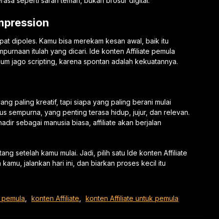
erasa seperti saran teman, bukan brosur digital.
Impression
pat dipoles. Kamu bisa merekam kesan awal, baik itu
mpurnaan itulah yang dicari. Ide konten Affiliate pemula
um jago scripting, karena spontan adalah kekuatannya.
ang paling kreatif, tapi siapa yang paling berani mulai
s sempurna, yang penting terasa hidup, jujur, dan relevan.
dir sebagai manusia biasa, affiliate akan berjalan
ng setelah kamu mulai. Jadi, pilih satu Ide konten Affiliate
mu, jalankan hari ini, dan biarkan proses kecil itu
e pemula
,
konten Affiliate
,
konten Affiliate untuk pemula