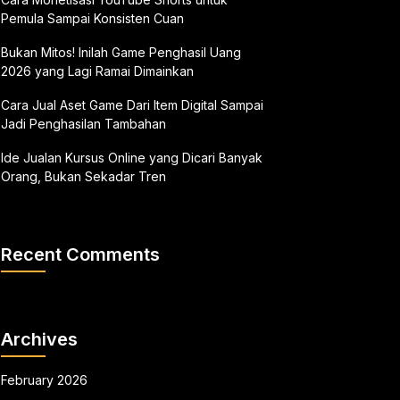
Pemula Sampai Konsisten Cuan
Bukan Mitos! Inilah Game Penghasil Uang
2026 yang Lagi Ramai Dimainkan
Cara Jual Aset Game Dari Item Digital Sampai
Jadi Penghasilan Tambahan
Ide Jualan Kursus Online yang Dicari Banyak
Orang, Bukan Sekadar Tren
Recent Comments
Archives
February 2026