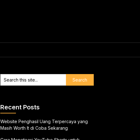
Recent Posts
Website Penghasil Uang Terpercaya yang
Masih Worth It di Coba Sekarang
Cara Monetisasi YouTube Shorts untuk