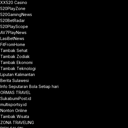
XX520 Casino
520PlayZone
520GamingNews
520BetRadar
520PlayScope
AV7PlayNews
LasiBetNews
FitFromHome
Tambak Sehat
Tambak Zodiak
Tambak Ekonomi
Tambak Teknologi
Liputan Kalimantan
Berita Sulawesi
Info Seputaran Bola Setiap hari
ORMAS TRAVEL
SukabumiPost.id
multisportsy.id
Nonton Online
Tambak Wisata
ZONA TRAVELING