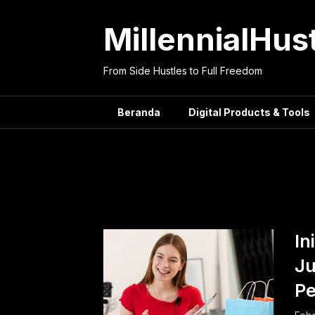
Skip
to
MillennialHus
content
From Side Hustles to Full Freedom
Beranda
Digital Products & Tools
Tag:
tips l
In
Ju
Pe