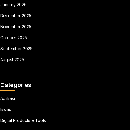
January 2026
December 2025
November 2025
October 2025
September 2025
August 2025
Categories
Aplikasi
Bisnis
Digital Products & Tools