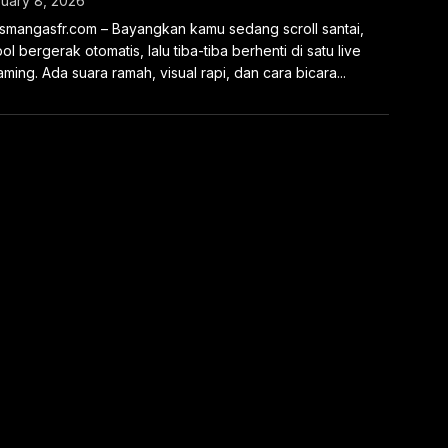
uary 8, 2026
mangasfr.com – Bayangkan kamu sedang scroll santai,
ol bergerak otomatis, lalu tiba-tiba berhenti di satu live
aming. Ada suara ramah, visual rapi, dan cara bicara...