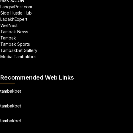
RISK SALON
LangsaPost.com
Side Hustle Hub
LadakhExpert
WellNest
Tambak News
Tambak
Tambak Sports
Tambakbet Gallery
Media Tambakbet
Recommended Web Links
tambakbet
tambakbet
tambakbet