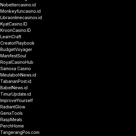
Nobettercasino.id
Monkeyfuncasino.id
Libraonlinecasinos.id
KyatCasino.ID
KroonCasino.ID
LearnCraft
CreatorPlaybook
BudgetVoyager
ManifestSoul
RoyalCasinoHub
Samosa Casino
MeulabohNews.id
TabananPost.id
BabelNews.id
TimurUpdate.id
ImproveYourself
RadiantGlow
GenixTools
RaspMeals
PerchHome
TangerangPos.com