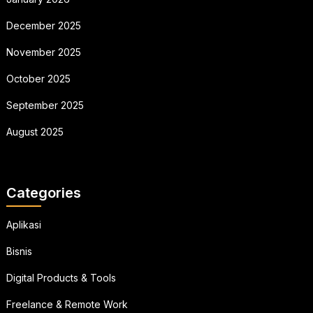
December 2025
November 2025
October 2025
September 2025
August 2025
Categories
Aplikasi
Bisnis
Digital Products & Tools
Freelance & Remote Work