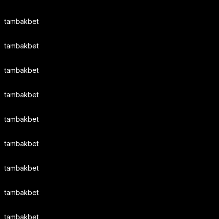
tambakbet
tambakbet
tambakbet
tambakbet
tambakbet
tambakbet
tambakbet
tambakbet
tambakbet