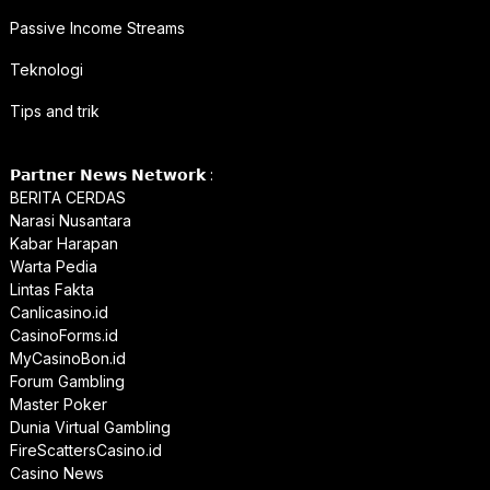
Passive Income Streams
Teknologi
Tips and trik
𝗣𝗮𝗿𝘁𝗻𝗲𝗿 𝗡𝗲𝘄𝘀 𝗡𝗲𝘁𝘄𝗼𝗿𝗸 :
BERITA CERDAS
Narasi Nusantara
Kabar Harapan
Warta Pedia
Lintas Fakta
Canlicasino.id
CasinoForms.id
MyCasinoBon.id
Forum Gambling
Master Poker
Dunia Virtual Gambling
FireScattersCasino.id
Casino News