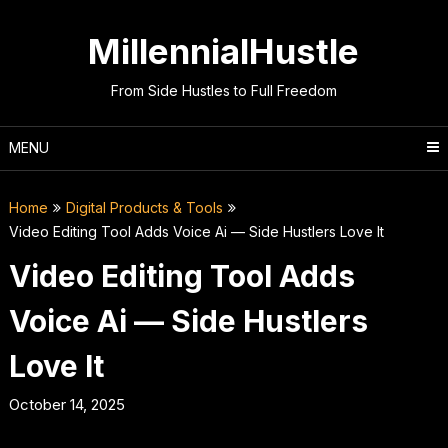
Skip
to
MillennialHustle
content
From Side Hustles to Full Freedom
MENU
Home
Digital Products & Tools
Video Editing Tool Adds Voice Ai — Side Hustlers Love It
Video Editing Tool Adds
Voice Ai — Side Hustlers
Love It
October 14, 2025