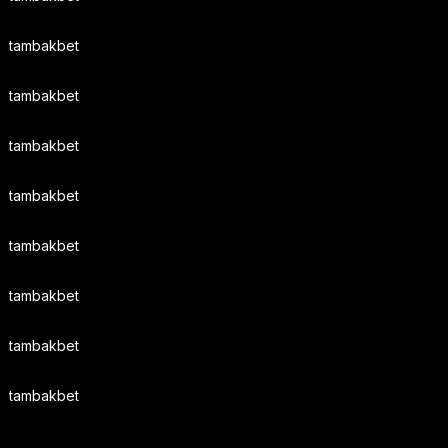
tambakbet
tambakbet
tambakbet
tambakbet
tambakbet
tambakbet
tambakbet
tambakbet