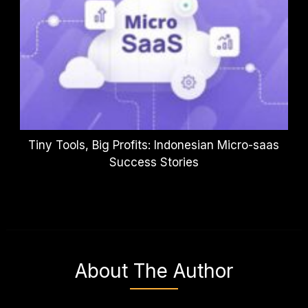
Tiny Tools, Big Profits: Indonesian Micro-saas
Success Stories
About The Author