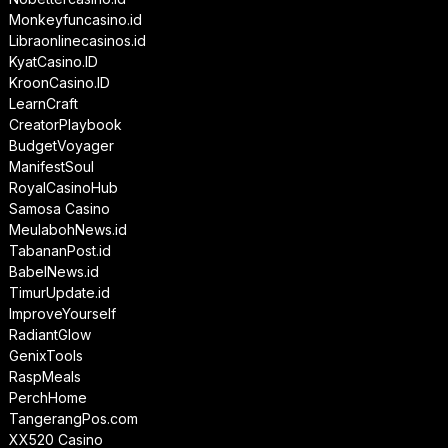
Monkeyfuncasino.id
Libraonlinecasinos.id
KyatCasino.ID
KroonCasino.ID
LearnCraft
CreatorPlaybook
BudgetVoyager
ManifestSoul
RoyalCasinoHub
Samosa Casino
MeulabohNews.id
TabananPost.id
BabelNews.id
TimurUpdate.id
ImproveYourself
RadiantGlow
GenixTools
RaspMeals
PerchHome
TangerangPos.com
XX520 Casino