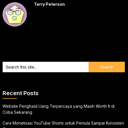
Terry Peterson
Recent Posts
Website Penghasil Uang Terpercaya yang Masih Worth It di
Coba Sekarang
Cara Monetisasi YouTube Shorts untuk Pemula Sampai Konsisten